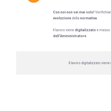
Con noi non sei mai solo!
Verifichi
evoluzione
della
normativa
.
Il lavoro viene
digitalizzato
e messo
dell’Amministratore
.
Il lavoro digitalizzato vie