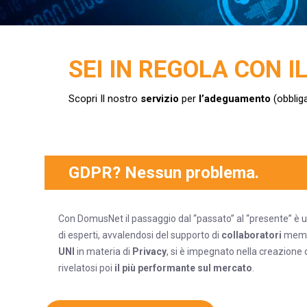
SEI IN REGOLA CON I
Scopri Il nostro
servizio
per
l’adeguamento
(obbliga
GDPR? Nessun problema.
Con DomusNet il passaggio dal “passato” al “presente” è u
di esperti, avvalendosi del supporto di
collaboratori
memb
UNI
in materia di
Privacy
, si è impegnato nella creazione 
rivelatosi poi
il più performante sul mercato
.