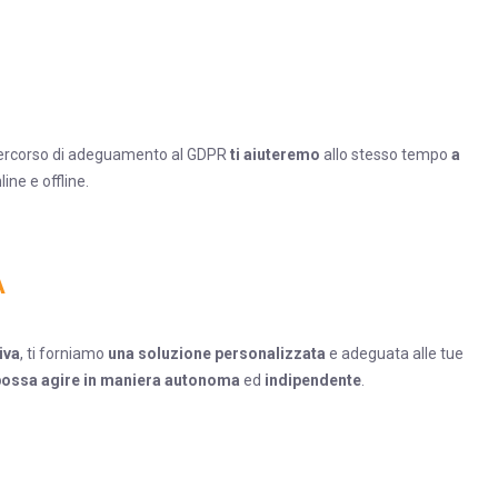
percorso di adeguamento al GDPR
ti aiuteremo
allo stesso tempo
a
line e offline.
A
iva
, ti forniamo
una soluzione personalizzata
e adeguata alle tue
possa agire in maniera autonoma
ed
indipendente
.