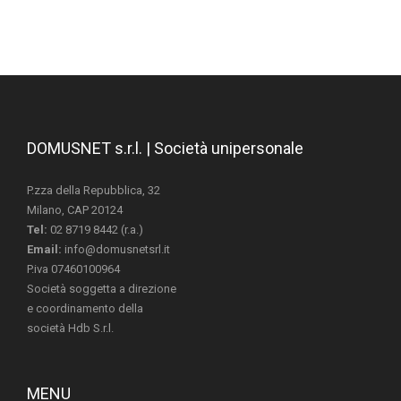
DOMUSNET s.r.l. | Società unipersonale
P.zza della Repubblica, 32
Milano, CAP 20124
Tel:
02 8719 8442 (r.a.)
Email:
info@domusnetsrl.it
P.iva 07460100964
Società soggetta a direzione
e coordinamento della
società Hdb S.r.l.
MENU