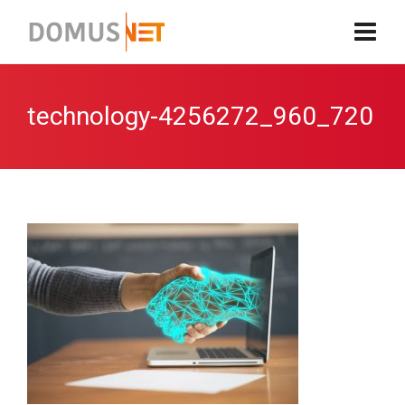
technology-4256272_960_720