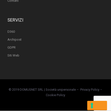
Contatti
SERVIZI
D360
Archipost
GDPR
Siti Web
© 2019 DOMUSNET SRL | Società unipersonale –
Privacy Policy
–
Cookie Policy