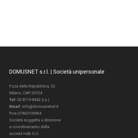
DOMUSNET s.r.l. | Società unipersonale
P.zza della Repubblica, 32
Milano, CAP 20124
Tel:
02 8719 8442 (r.a.)
Email:
info@domusnetsrl.it
P.iva 07460100964
Società soggetta a direzione
e coordinamento della
società Hdb S.r.l.